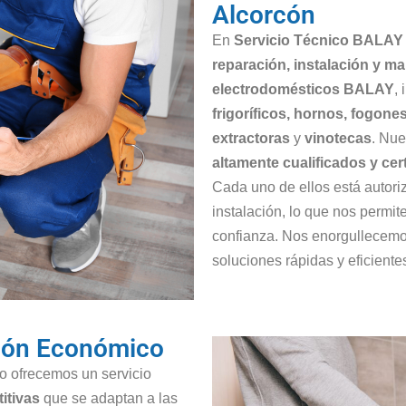
Alcorcón
En
Servicio Técnico BALAY
reparación, instalación y m
electrodomésticos BALAY
,
frigoríficos, hornos, fogon
extractoras
y
vinotecas
. Nue
altamente cualificados y cer
Cada uno de ellos está autori
instalación, lo que nos permit
confianza. Nos enorgullecemos
soluciones rápidas y eficient
rcón Económico
lo ofrecemos un servicio
itivas
que se adaptan a las