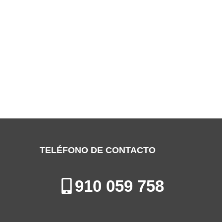
SERVICIO TÉCNICO CANDY ALCORCÓN
Especialistas en la Reparación, Mantenimiento e Instalación de
Electrodomésticos en Alcorcón
TELÉFONO DE CONTACTO
910 059 758