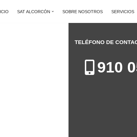
ICIO
SAT ALCORCÓN
SOBRE NOSOTROS
SERVICIOS
TELÉFONO DE CONTA
OOLÍX
910 0
ndicionados en Alcorcón